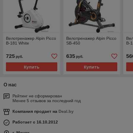
Велотренажер Alpin Picco
Велотренажер Alpin Picco
Вел
B-181 White
SB-450
B-1
725
635
56
руб.
руб.
Купить
Купить
О нас
Рейтинг не сформирован
Менее 5 отзывов за последний год
Компания продает на
Deal.by
Работает с 16.10.2012
г. Минск