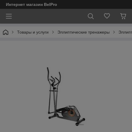
Интернет магазин BelPro
Товары и услуги
Эллиптические тренажеры
Эллипт