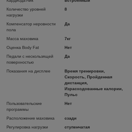
Кардиодатчик
встроенный
Количество уровней
8
нагрузки
Компенсатор неровности
Да
пола
Масса маховика
7кг
Оценка Body Fat
Нет
Педали с нескользящей
Да
поверхностью
Показания на дисплее
Время тренировки,
Скорость, Пройденная
дистанция,
Израсходованные калории,
Пульс
Пользовательские
Нет
программы
Расположение маховика
сзади
Регулировка нагрузки
ступенчатая