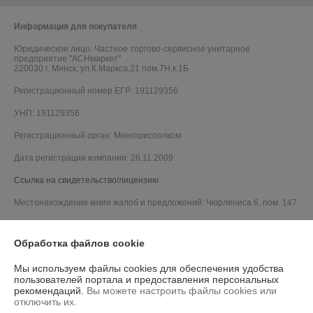
Информация для покупателя
Юридическое лицо:
Частное торгово-сервисное унитарное
предприятие "АСНмаркет"
220030 г. Минск, ул.К.Маркса,21 пом.7Н,к.1Б
Регистрационный номер ЕГР: 191129356
УНП: 191129356
Регистрационный орган: Мингорисполком
Дата регистрации компании: 26.11.2009
Ссылка на свидетельство/лицензию
Местонахождение книги жалоб и предложений: Чюрлениса 6, пом. 147
Обработка файлов cookie
Мы используем файлы cookies для обеспечения удобства
пользователей портала и предоставления персональных
рекомендаций.
Вы можете настроить файлы cookies или
отключить их.