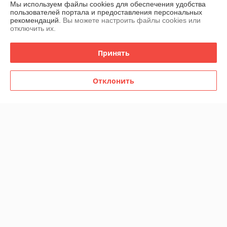
Мы используем файлы cookies для обеспечения удобства
Контакты
пользователей портала и предоставления персональных
рекомендаций.
Вы можете настроить файлы cookies или
отключить их.
Доставка и оплата
Принять
График работы
Отклонить
Полная версия сайта
Политика обработки cookies
Сайт создан на платформе Deal.by
Информация для покупателя
Юридическое лицо:
Частное торгово-сервисное унитарное
предприятие "АСНмаркет"
220030 г. Минск, ул.К.Маркса,21 пом.7Н,к.1Б
Регистрационный номер ЕГР: 191129356
УНП: 191129356