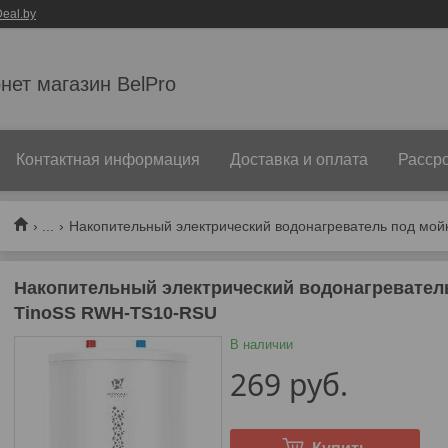
eal.by
нет магазин BelPro
Контактная информация
Доставка и оплата
Рассро
...
Накопительный электрический водонагреватель под мойку 
Накопительный электрический водонагреватель
TinoSS RWH-TS10-RSU
В наличии
269
руб.