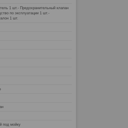
атель 1 шт.- Предохранительный клапан
дство по эксплуатации 1 шт.-
алон 1 шт.
о
ан
й под мойку