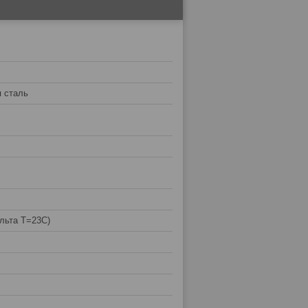
 сталь
ельта T=23C)