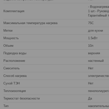
- Водонагрев
Комплектация
1 шт.- Руково
Гарантийный т
Максимальная температура нагрева
75C
Метки
для кухни
Мощность
1.5кВт
Объем
10л
Подводка воды
верхняя
Расположение
настенный
Смеситель
Нет
Способ нагрева
электричеств
Сухой ТЭН
Нет
Теплоизоляция
пенополиурет
Термостат безопасности
Да
Тип
накопительны