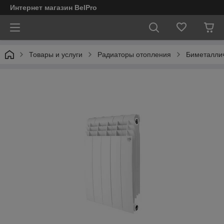
Интернет магазин BelPro
Товары и услуги
Радиаторы отопления
Биметалличе