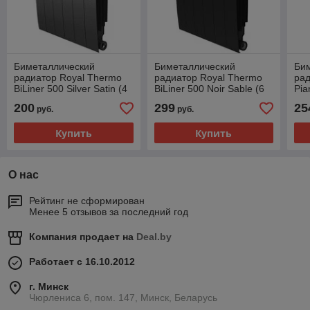
Биметаллический
Биметаллический
Би
радиатор Royal Thermo
радиатор Royal Thermo
рад
BiLiner 500 Silver Satin (4
BiLiner 500 Noir Sable (6
Pia
секции)
секций)
Sat
200
299
25
руб.
руб.
Купить
Купить
О нас
Рейтинг не сформирован
Менее 5 отзывов за последний год
Компания продает на
Deal.by
Работает с 16.10.2012
г. Минск
Чюрлениса 6, пом. 147, Минск, Беларусь