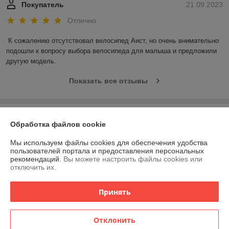
Покупатель
21.09.2023
Отлично
К сожалению отсутствовал велосипед Аист, но очень внимательно 
подошли к вопросу выбора велосипеда для малыша и предложили 
другую модель.
Показать все отзывы
О нас
Обработка файлов cookie
Контакты
Мы используем файлы cookies для обеспечения удобства
пользователей портала и предоставления персональных
рекомендаций.
Вы можете настроить файлы cookies или
Доставка и оплата
отключить их.
График работы
Принять
Полная версия сайта
Отклонить