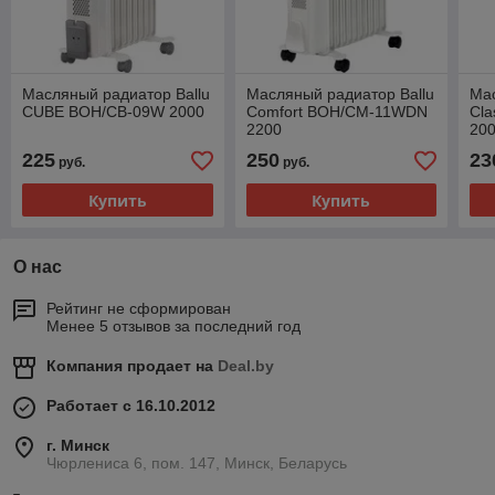
Масляный радиатор Ballu
Масляный радиатор Ballu
Мас
CUBE BOH/CB-09W 2000
Comfort BOH/CM-11WDN
Cl
2200
20
225
250
23
руб.
руб.
Купить
Купить
О нас
Рейтинг не сформирован
Менее 5 отзывов за последний год
Компания продает на
Deal.by
Работает с 16.10.2012
г. Минск
Чюрлениса 6, пом. 147, Минск, Беларусь