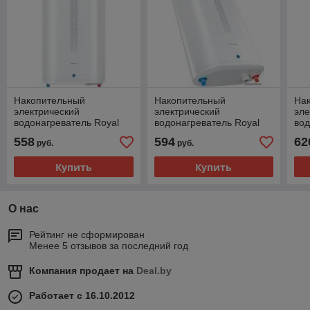
Накопительный
Накопительный
На
электрический
электрический
эле
водонагреватель Royal
водонагреватель Royal
вод
Clima Sigma Inox RWH-
Clima Sigma Dry Inox
Cl
558
594
62
руб.
руб.
SG50-FS
RWH-SGD50-FS
TR
Купить
Купить
О нас
Рейтинг не сформирован
Менее 5 отзывов за последний год
Компания продает на
Deal.by
Работает с 16.10.2012