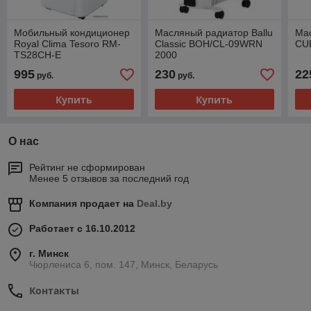
Мобильный кондиционер
Масляный радиатор Ballu
Мас
Royal Clima Tesoro RM-
Classic BOH/CL-09WRN
CU
TS28CH-E
2000
995
230
22
руб.
руб.
Купить
Купить
О нас
Рейтинг не сформирован
Менее 5 отзывов за последний год
Компания продает на
Deal.by
Работает с 16.10.2012
г. Минск
Чюрлениса 6, пом. 147, Минск, Беларусь
Контакты