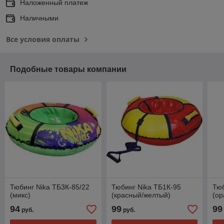
Наложенный платеж
Наличными
Все условия оплаты
Подобные товары компании
Тюбинг Nika ТБ3К-85/22
Тюбинг Nika ТБ1К-95
Тюб
(микс)
(красный/желтый)
(о
94
99
99
руб.
руб.