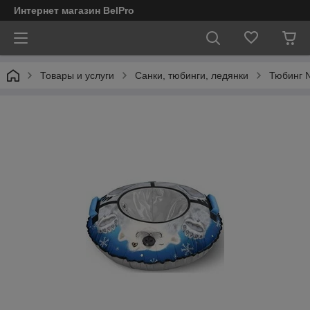
Интернет магазин BelPro
Товары и услуги
Санки, тюбинги, ледянки
Тюбинг N