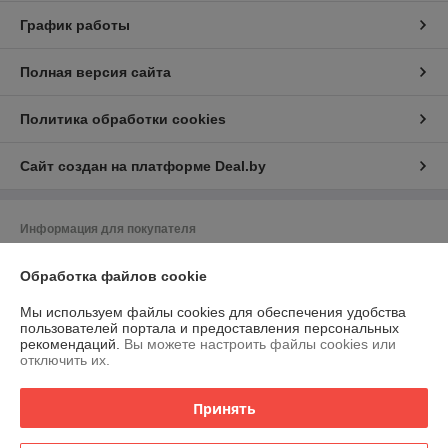
График работы
Полная версия сайта
Политика обработки cookies
Сайт создан на платформе Deal.by
Информация для покупателя
Юридическое лицо:
Частное торгово-сервисное унитарное
Обработка файлов cookie
предприятие "АСНмаркет"
220030 г. Минск, ул.К.Маркса,21 пом.7Н,к.1Б
Мы используем файлы cookies для обеспечения удобства
Регистрационный номер ЕГР: 191129356
пользователей портала и предоставления персональных
рекомендаций.
Вы можете настроить файлы cookies или
УНП: 191129356
отключить их.
Регистрационный орган: Мингорисполком
Принять
Дата регистрации компании: 26.11.2009