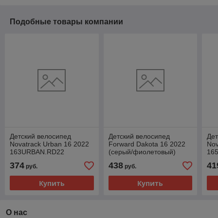
Подобные товары компании
Детский велосипед
Детский велосипед
Дет
Novatrack Urban 16 2022
Forward Dakota 16 2022
Nov
163URBAN.RD22
(серый/фиолетовый)
16
(красный)
(ф
374
438
41
руб.
руб.
Купить
Купить
О нас