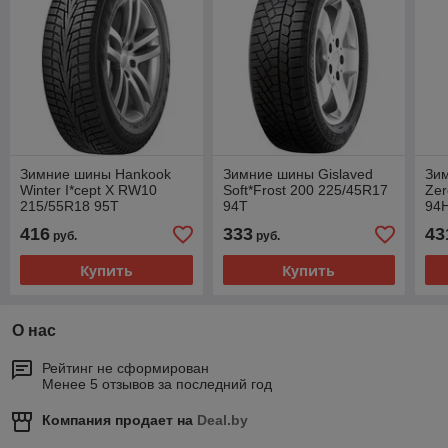
Зимние шины Hankook
Зимние шины Gislaved
Зим
Winter I*cept X RW10
Soft*Frost 200 225/45R17
Zer
215/55R18 95T
94T
94
416
333
43
руб.
руб.
Купить
Купить
О нас
Рейтинг не сформирован
Менее 5 отзывов за последний год
Компания продает на
Deal.by