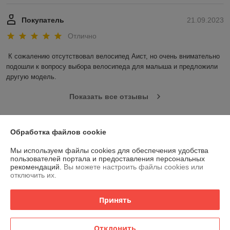
Покупатель
21.09.2023
Отлично
К сожалению отсутствовал велосипед Аист, но очень внимательно 
подошли к вопросу выбора велосипеда для малыша и предложили 
другую модель.
Показать все отзывы
О нас
Обработка файлов cookie
Мы используем файлы cookies для обеспечения удобства
Контакты
пользователей портала и предоставления персональных
рекомендаций.
Вы можете настроить файлы cookies или
отключить их.
Доставка и оплата
Принять
График работы
Отклонить
Полная версия сайта