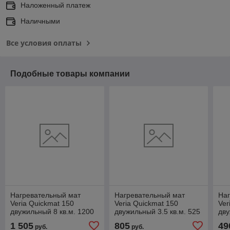
Наложенный платеж
Наличными
Все условия оплаты
Подобные товары компании
Нагревательный мат
Нагревательный мат
На
Veria Quickmat 150
Veria Quickmat 150
Ver
двужильный 8 кв.м. 1200
двужильный 3.5 кв.м. 525
дву
Вт
Вт
Вт
1 505
805
49
руб.
руб.