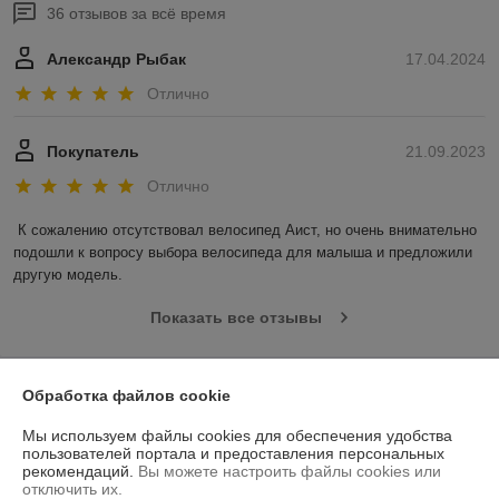
36 отзывов за всё время
Александр Рыбак
17.04.2024
Отлично
Покупатель
21.09.2023
Отлично
К сожалению отсутствовал велосипед Аист, но очень внимательно 
подошли к вопросу выбора велосипеда для малыша и предложили 
другую модель.
Показать все отзывы
О нас
Обработка файлов cookie
Мы используем файлы cookies для обеспечения удобства
Контакты
пользователей портала и предоставления персональных
рекомендаций.
Вы можете настроить файлы cookies или
отключить их.
Доставка и оплата