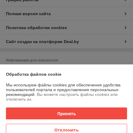
Полная версия сайта
Политика обработки cookies
Сайт создан на платформе Deal.by
Информация для покупателя
Юридическое лицо:
Частное торгово-сервисное унитарное
Обработка файлов cookie
предприятие "АСНмаркет"
220030 г. Минск, ул.К.Маркса,21 пом.7Н,к.1Б
Мы используем файлы cookies для обеспечения удобства
Регистрационный номер ЕГР: 191129356
пользователей портала и предоставления персональных
рекомендаций.
Вы можете настроить файлы cookies или
УНП: 191129356
отключить их.
Регистрационный орган: Мингорисполком
Принять
Дата регистрации компании: 26.11.2009
Ссылка на свидетельство/лицензию
Отклонить