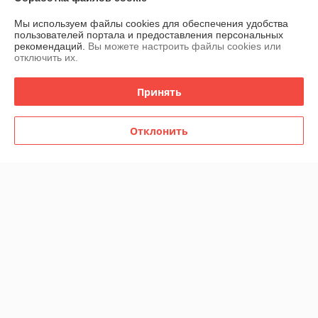
Мы используем файлы cookies для обеспечения удобства
Контакты
пользователей портала и предоставления персональных
рекомендаций.
Вы можете настроить файлы cookies или
отключить их.
Доставка и оплата
Принять
График работы
Отклонить
Полная версия сайта
Политика обработки cookies
Сайт создан на платформе Deal.by
Информация для покупателя
Юридическое лицо:
Частное торгово-сервисное унитарное
предприятие "АСНмаркет"
220030 г. Минск, ул.К.Маркса,21 пом.7Н,к.1Б
Регистрационный номер ЕГР: 191129356