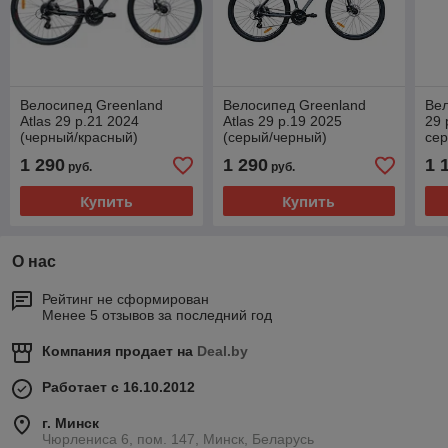
Велосипед Greenland
Велосипед Greenland
Вел
Atlas 29 р.21 2024
Atlas 29 р.19 2025
29 
(черный/красный)
(серый/черный)
се
1 290
1 290
1 
руб.
руб.
Купить
Купить
О нас
Рейтинг не сформирован
Менее 5 отзывов за последний год
Компания продает на
Deal.by
Работает с 16.10.2012
г. Минск
Чюрлениса 6, пом. 147, Минск, Беларусь