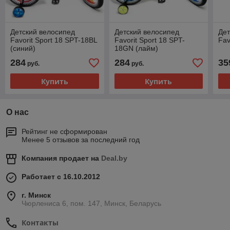
Детский велосипед
Детский велосипед
Дет
Favorit Sport 18 SPT-18BL
Favorit Sport 18 SPT-
Fav
(синий)
18GN (лайм)
284
284
35
руб.
руб.
Купить
Купить
О нас
Рейтинг не сформирован
Менее 5 отзывов за последний год
Компания продает на
Deal.by
Работает с 16.10.2012
г. Минск
Чюрлениса 6, пом. 147, Минск, Беларусь
Контакты