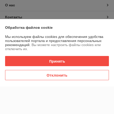
О нас
Контакты
Обработка файлов cookie
Доставка и оплата
Мы используем файлы cookies для обеспечения удобства
пользователей портала и предоставления персональных
График работы
рекомендаций.
Вы можете настроить файлы cookies или
отключить их.
Полная версия сайта
Принять
Политика обработки cookies
Отклонить
Сайт создан на платформе Deal.by
Информация для покупателя
Юридическое лицо:
Частное торгово-сервисное унитарное
предприятие "АСНмаркет"
220030 г. Минск, ул.К.Маркса,21 пом.7Н,к.1Б