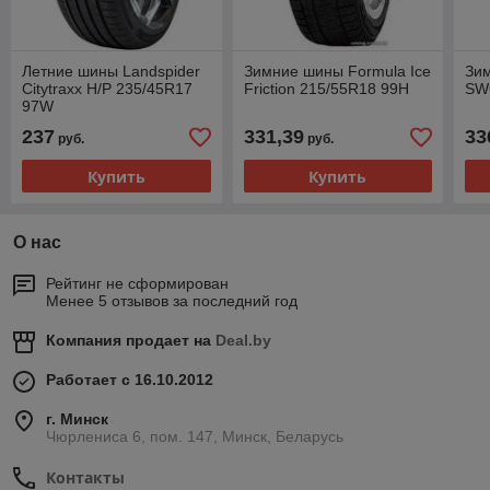
Летние шины Landspider
Зимние шины Formula Ice
Зи
Citytraxx H/P 235/45R17
Friction 215/55R18 99H
SW
97W
237
331,39
33
руб.
руб.
Купить
Купить
О нас
Рейтинг не сформирован
Менее 5 отзывов за последний год
Компания продает на
Deal.by
Работает с 16.10.2012
г. Минск
Чюрлениса 6, пом. 147, Минск, Беларусь
Контакты