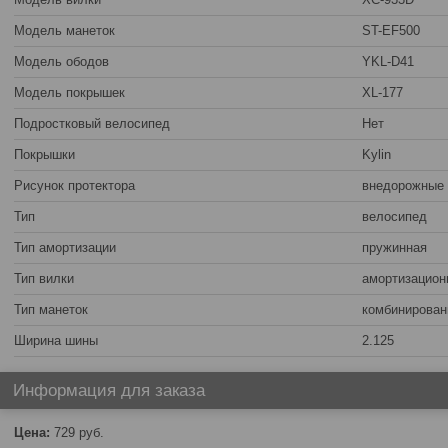
Модель манеток
ST-EF500
Модель ободов
YKL-D41
Модель покрышек
XL-177
Подростковый велосипед
Нет
Покрышки
Kylin
Рисунок протектора
внедорожные
Тип
велосипед
Тип амортизации
пружинная
Тип вилки
амортизацион
Тип манеток
комбинирова
Ширина шины
2.125
Информация для заказа
Цена:
729
руб.