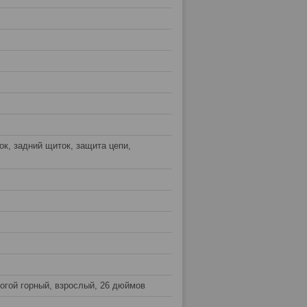
к, задний щиток, защита цепи,
рогой горный, взрослый, 26 дюймов