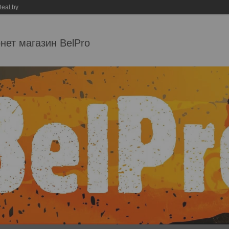
eal.by
нет магазин BelPro