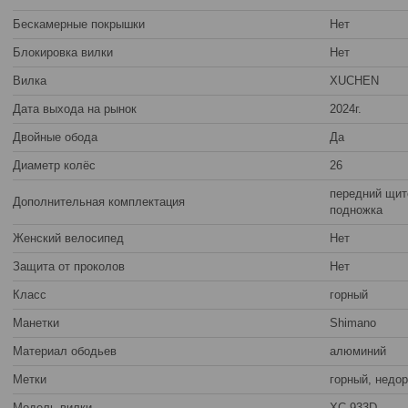
Бескамерные покрышки
Нет
Блокировка вилки
Нет
Вилка
XUCHEN
Дата выхода на рынок
2024г.
Двойные обода
Да
Диаметр колёс
26
передний щито
Дополнительная комплектация
подножка
Женский велосипед
Нет
Защита от проколов
Нет
Класс
горный
Манетки
Shimano
Материал ободьев
алюминий
Метки
горный, недо
Модель вилки
XC-933D