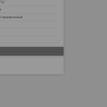
"TL"
й
й направленный