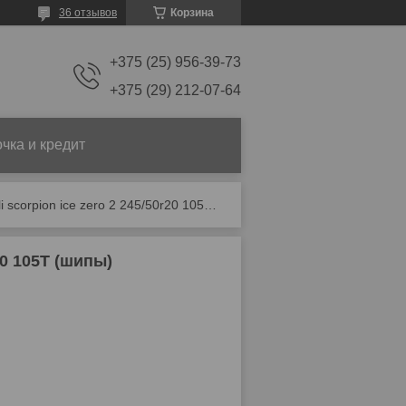
36 отзывов
Корзина
+375 (25) 956-39-73
+375 (29) 212-07-64
чка и кредит
Зимние шины pirelli scorpion ice zero 2 245/50r20 105t (шипы)
20 105T (шипы)