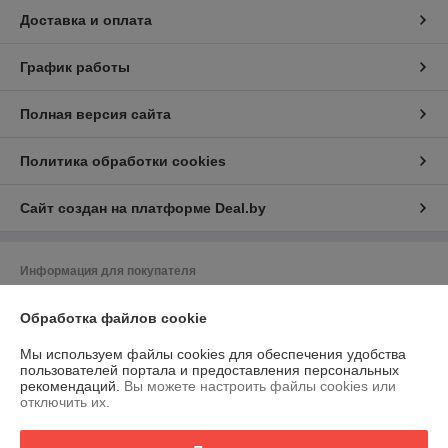
Доставка и оплата
График работы
Полная версия сайта
Политика обработки cookies
Сайт создан на платформе Deal.by
Информация для покупателя
Юридическое лицо:
Частное торгово-сервисное унитарное
Обработка файлов cookie
предприятие "АСНмаркет"
220030 г. Минск, ул.К.Маркса,21 пом.7Н,к.1Б
Мы используем файлы cookies для обеспечения удобства
Регистрационный номер ЕГР: 191129356
пользователей портала и предоставления персональных
рекомендаций.
Вы можете настроить файлы cookies или
УНП: 191129356
отключить их.
Регистрационный орган: Мингорисполком