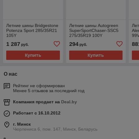
Летние шины Bridgestone
Летние шины Autogreen
Лет
Potenza Sport 285/35R21
SuperSportChaser-SSC5
Ale
105Y
275/35R19 100Y
99
1 287
294
88
руб.
руб.
Купить
Купить
О нас
Рейтинг не сформирован
Менее 5 отзывов за последний год
Компания продает на
Deal.by
Работает с 16.10.2012
г. Минск
Чюрлениса 6, пом. 147, Минск, Беларусь