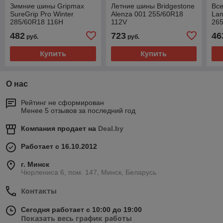
Зимние шины Gripmax
Летние шины Bridgestone
Вс
SureGrip Pro Winter
Alenza 001 255/60R18
Lan
285/60R18 116H
112V
265
482
723
46
руб.
руб.
Купить
Купить
О нас
Рейтинг не сформирован
Менее 5 отзывов за последний год
Компания продает на
Deal.by
Работает с 16.10.2012
г. Минск
Чюрлениса 6, пом. 147, Минск, Беларусь
Контакты
Сегодня работает с 10:00 до 19:00
Показать весь график работы