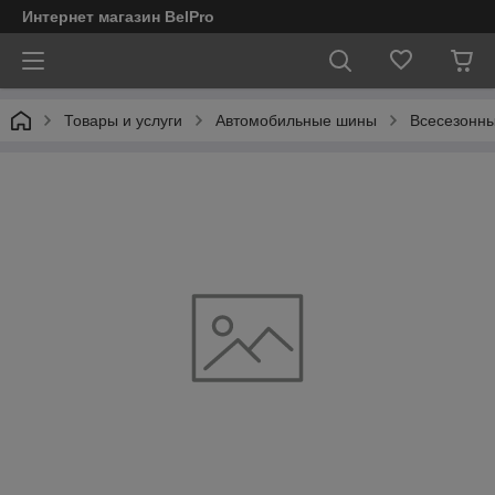
Интернет магазин BelPro
Товары и услуги
Автомобильные шины
Всесезонны