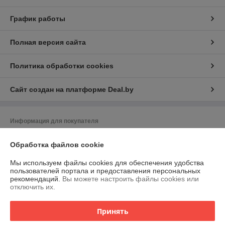
График работы
Полная версия сайта
Политика обработки cookies
Сайт создан на платформе Deal.by
Информация для покупателя
Юридическое лицо:
Частное торгово-сервисное унитарное
Обработка файлов cookie
предприятие "АСНмаркет"
220030 г. Минск, ул.К.Маркса,21 пом.7Н,к.1Б
Мы используем файлы cookies для обеспечения удобства
Регистрационный номер ЕГР: 191129356
пользователей портала и предоставления персональных
рекомендаций.
Вы можете настроить файлы cookies или
УНП: 191129356
отключить их.
Регистрационный орган: Мингорисполком
Принять
Дата регистрации компании: 26.11.2009