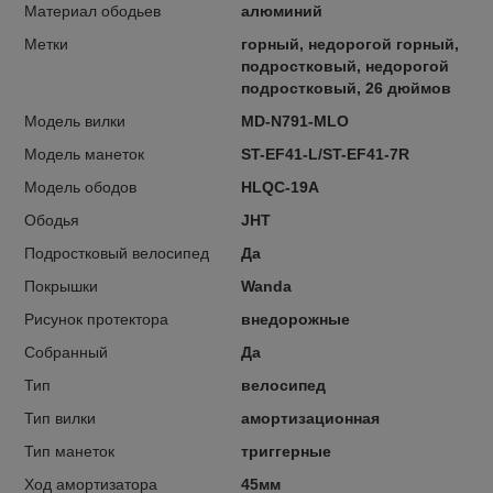
Материал ободьев
алюминий
Метки
горный, недорогой горный,
подростковый, недорогой
подростковый, 26 дюймов
Модель вилки
MD-N791-MLO
Модель манеток
ST-EF41-L/ST-EF41-7R
Модель ободов
HLQC-19A
Ободья
JHT
Подростковый велосипед
Да
Покрышки
Wanda
Рисунок протектора
внедорожные
Собранный
Да
Тип
велосипед
Тип вилки
амортизационная
Тип манеток
триггерные
Ход амортизатора
45мм