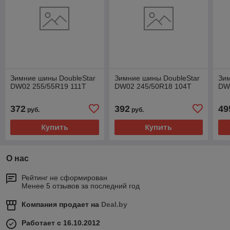
Зимние шины DoubleStar
Зимние шины DoubleStar
Зим
DW02 255/55R19 111T
DW02 245/50R18 104T
DW
372
392
49
руб.
руб.
Купить
Купить
О нас
Рейтинг не сформирован
Менее 5 отзывов за последний год
Компания продает на
Deal.by
Работает с 16.10.2012