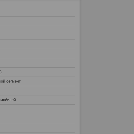
)
вой сегмент
омобилей