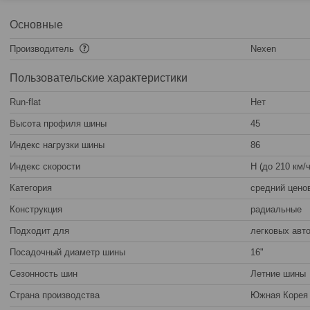
Основные
Производитель
Nexen
Пользовательские характеристики
Run-flat
Нет
Высота профиля шины
45
Индекс нагрузки шины
86
Индекс скорости
H (до 210 км/ч
Категория
средний цено
Конструкция
радиальные
Подходит для
легковых авт
Посадочный диаметр шины
16"
Сезонность шин
Летние шины
Страна производства
Южная Корея