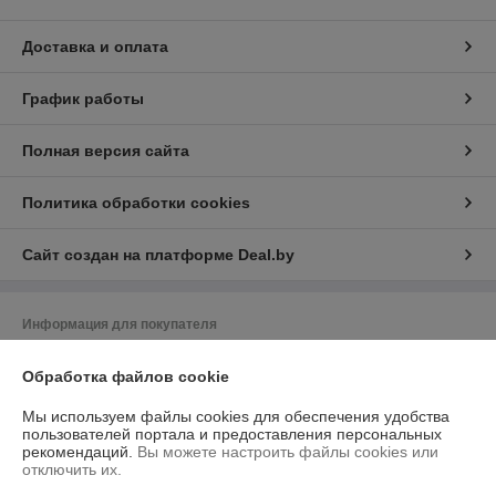
Доставка и оплата
График работы
Полная версия сайта
Политика обработки cookies
Сайт создан на платформе Deal.by
Информация для покупателя
Юридическое лицо:
Частное торгово-сервисное унитарное
Обработка файлов cookie
предприятие "АСНмаркет"
220030 г. Минск, ул.К.Маркса,21 пом.7Н,к.1Б
Мы используем файлы cookies для обеспечения удобства
Регистрационный номер ЕГР: 191129356
пользователей портала и предоставления персональных
рекомендаций.
Вы можете настроить файлы cookies или
УНП: 191129356
отключить их.