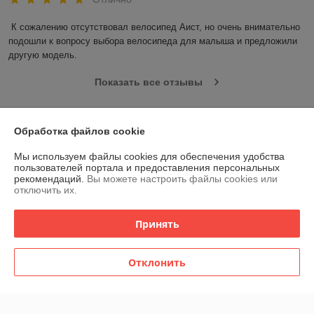
К сожалению отсутствовал велосипед Аист, но очень внимательно 
подошли к вопросу выбора велосипеда для малыша и предложили 
другую модель.
Показать все отзывы
О нас
Обработка файлов cookie
Мы используем файлы cookies для обеспечения удобства
Контакты
пользователей портала и предоставления персональных
рекомендаций.
Вы можете настроить файлы cookies или
отключить их.
Доставка и оплата
Принять
График работы
Отклонить
Полная версия сайта
Политика обработки cookies