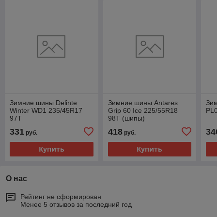
Зимние шины Delinte
Зимние шины Antares
Зим
Winter WD1 235/45R17
Grip 60 Ice 225/55R18
PL0
97T
98T (шипы)
331
418
34
руб.
руб.
Купить
Купить
О нас
Рейтинг не сформирован
Менее 5 отзывов за последний год