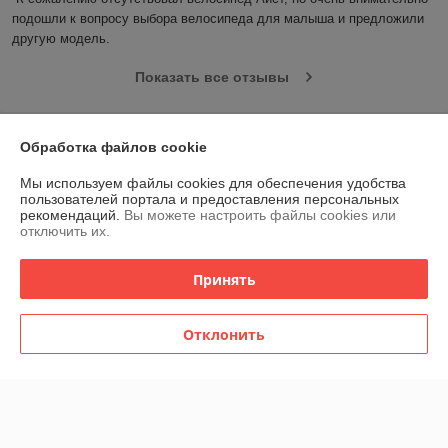
подошли к вопросу выбора велосипеда для малыша и предложили 
другую модель.
Показать все отзывы
О нас
Обработка файлов cookie
Мы используем файлы cookies для обеспечения удобства
Контакты
пользователей портала и предоставления персональных
рекомендаций.
Вы можете настроить файлы cookies или
отключить их.
Доставка и оплата
Принять
График работы
Отклонить
Полная версия сайта
Политика обработки cookies
Сайт создан на платформе Deal.by