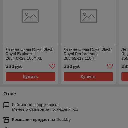
Летние шины Royal Black
Летние шины Royal Black
Лет
Royal Explorer II
Royal Performance
Roy
265/40R22 106Y XL
255/65R17 110H
255
330
330
28
руб.
руб.
Купить
Купить
О нас
Рейтинг не сформирован
Менее 5 отзывов за последний год
Компания продает на
Deal.by