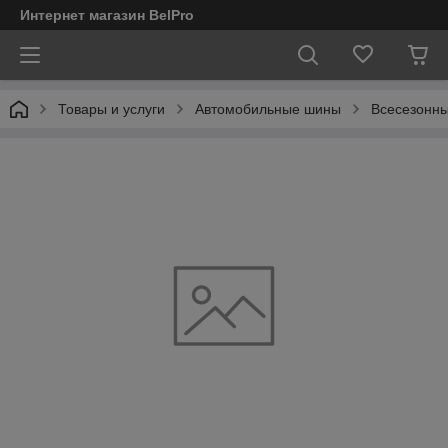
Интернет магазин BelPro
Товары и услуги
Автомобильные шины
Всесезонны