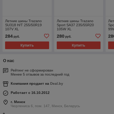
Летние шины Trazano
Летние шины Trazano
Лет
SU318 H/T 255/50R19
Sport SA37 235/55R20
Spo
107V XL
105W XL
99
284
280
28
руб.
руб.
Купить
Купить
О нас
Рейтинг не сформирован
Менее 5 отзывов за последний год
Компания продает на
Deal.by
Работает с 16.10.2012
г. Минск
Чюрлениса 6, пом. 147, Минск, Беларусь