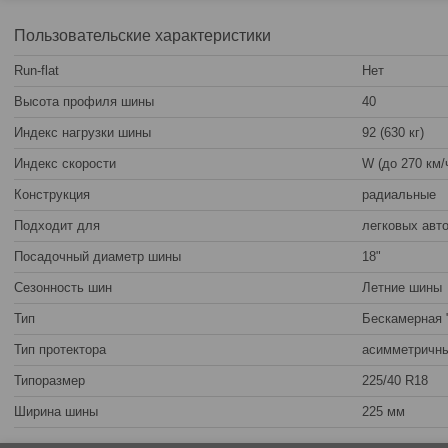
Пользовательские характеристики
Run-flat
Нет
Высота профиля шины
40
Индекс нагрузки шины
92 (630 кг)
Индекс скорости
W (до 270 км/
Конструкция
радиальные
Подходит для
легковых авт
Посадочный диаметр шины
18"
Сезонность шин
Летние шины
Тип
Бескамерная 
Тип протектора
асимметричн
Типоразмер
225/40 R18
Ширина шины
225 мм