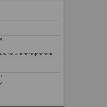
ч)
омобилей, минивенов и кроссоверов
"TL"
ый