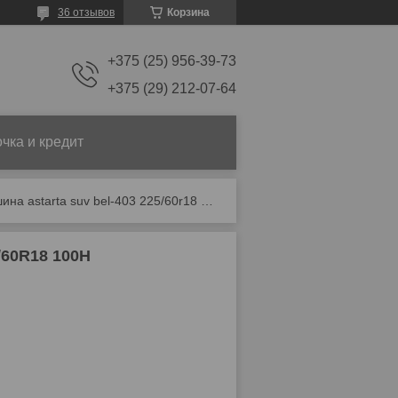
36 отзывов
Корзина
+375 (25) 956-39-73
+375 (29) 212-07-64
чка и кредит
Летние шины белшина astarta suv bel-403 225/60r18 100h
/60R18 100H