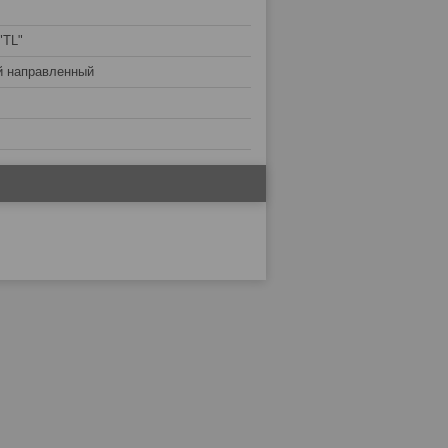
"TL"
й направленный